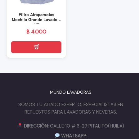
Filtro Atrapamotas
Mochila Grande Lavadora
LG
$
4.000
MUNDO LAVADORAS
SOMOS TU ALIADO EXPERTO. ESPECIALISTAS EN
REPUESTOS PARA LAVADORAS Y NEVERAS.
DIRECCIÓN:
CALLE 10 # 6-29 PITALITO(HUILA)
WHATSAPP: