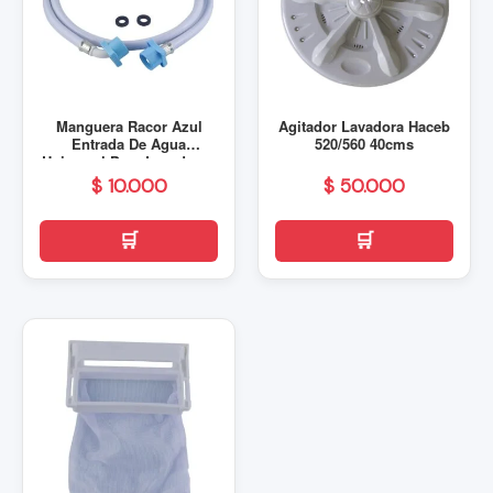
Manguera Racor Azul
Agitador Lavadora Haceb
Entrada De Agua
520/560 40cms
Universal Para Lavadoras
$
10.000
$
50.000