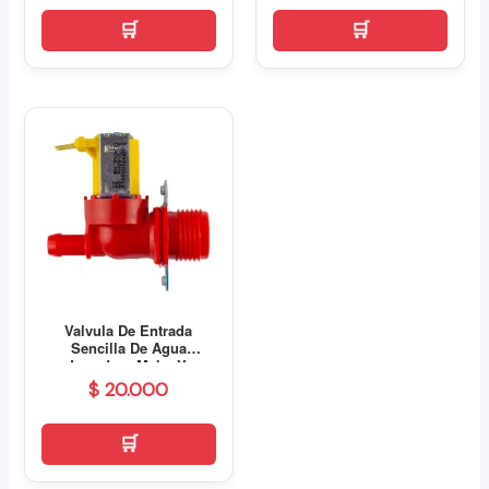
Valvula De Entrada
Sencilla De Agua
Lavadora Mabe Y
Centrales
$
20.000