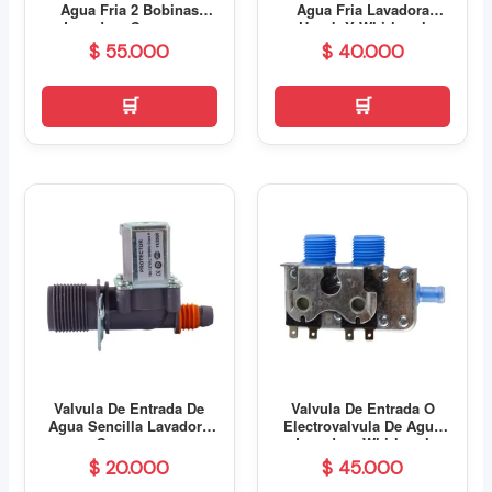
Agua Fria 2 Bobinas
Agua Fria Lavadora
Lavadora Samsung
Haceb Y Whirlpool
$
55.000
$
40.000
Valvula De Entrada De
Valvula De Entrada O
Agua Sencilla Lavadora
Electrovalvula De Agua
Samsung
Lavadora Whirlpool
Americana
$
20.000
$
45.000