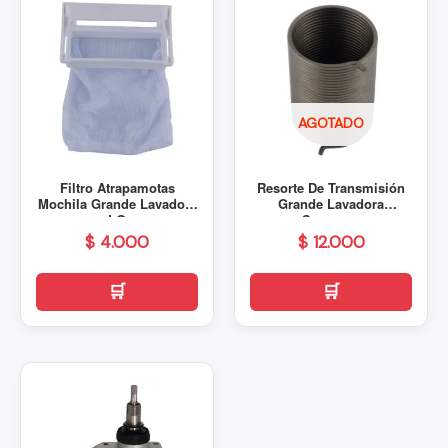
AGOTADO
Filtro Atrapamotas
Resorte De Transmisión
Mochila Grande Lavadora
Grande Lavadora
LG
Samsung
$
4.000
$
12.000